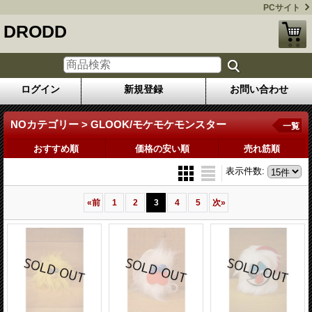
PCサイト
DRODD
ログイン
新規登録
お問い合わせ
NOカテゴリー > GLOOK/モケモケモンスター
一覧
おすすめ順
価格の安い順
売れ筋順
表示件数
:
«
前
1
2
3
4
5
次
»