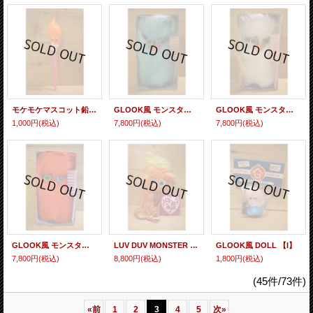
モケモケマスコット鉛筆【H】
GLOOK風 モンスタードール 【N】
GLOOK風 モンスタードール 【M】
1,000円
(税込)
7,800円
(税込)
7,800円
(税込)
GLOOK風 モンスタードール 【L】
LUV DUV MONSTER DOLL
GLOOK風 DOLL 【I】
7,800円
(税込)
8,800円
(税込)
1,800円
(税込)
(45件/73件)
«
前
1
2
3
4
5
次
»