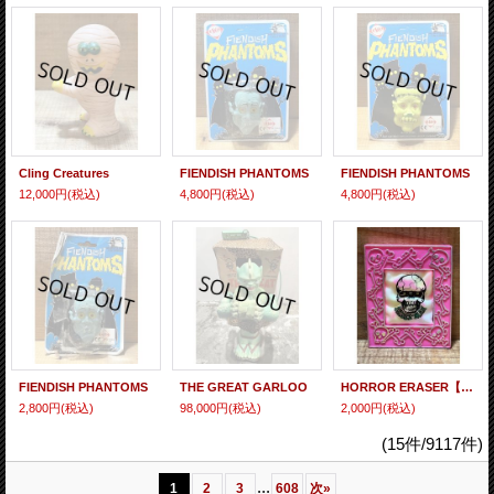
Cling Creatures
FIENDISH PHANTOMS
FIENDISH PHANTOMS
12,000円
(税込)
4,800円
(税込)
4,800円
(税込)
FIENDISH PHANTOMS
THE GREAT GARLOO
HORROR ERASER【SKULL-MAN】
2,800円
(税込)
98,000円
(税込)
2,000円
(税込)
(15件/9117件)
...
1
2
3
608
次
»