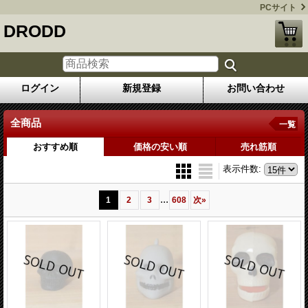
PCサイト
DRODD
ログイン
新規登録
お問い合わせ
全商品
一覧
おすすめ順
価格の安い順
売れ筋順
表示件数
:
...
1
2
3
608
次
»