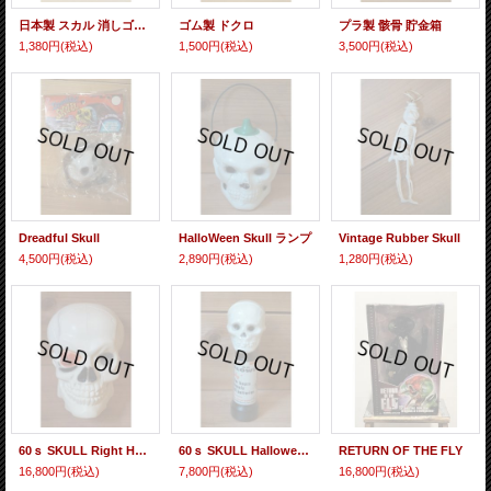
日本製 スカル 消しゴム 【BK】
ゴム製 ドクロ
プラ製 骸骨 貯金箱
1,380円
(税込)
1,500円
(税込)
3,500円
(税込)
Dreadful Skull
HalloWeen Skull ランプ
Vintage Rubber Skull
4,500円
(税込)
2,890円
(税込)
1,280円
(税込)
60ｓ SKULL Right Head
60ｓ SKULL Halloween Right
RETURN OF THE FLY
16,800円
(税込)
7,800円
(税込)
16,800円
(税込)