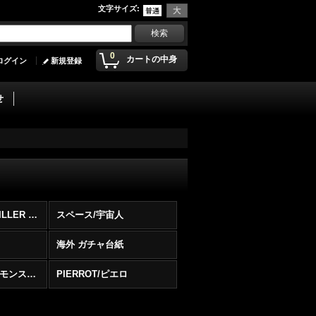
文字サイズ
:
0
カートの中身
ログイン
新規登録
せ
MAD BALLS & KILLER TOMATOE/マッドボール / キラートマト
スペース/宇宙人
海外 ガチャ台紙
GLOOK/モケモケモンスター
PIERROT/ピエロ