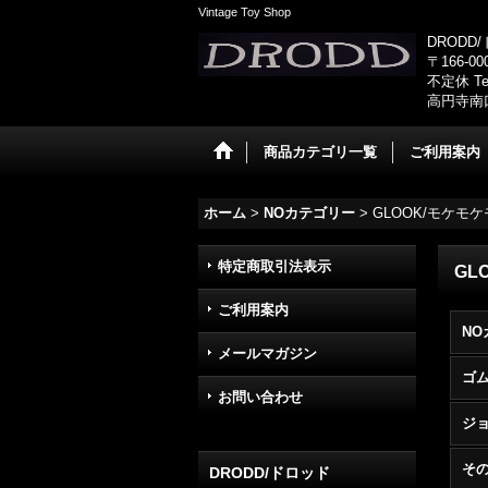
Vintage Toy Shop
DRODD
〒166-0
不定休 Tel
高円寺南
商品カテゴリ一覧
ご利用案内
ホーム
>
NOカテゴリー
>
GLOOK/モケモ
特定商取引法表示
GL
ご利用案内
NO
メールマガジン
ゴ
お問い合わせ
ジョ
そ
DRODD/ドロッド