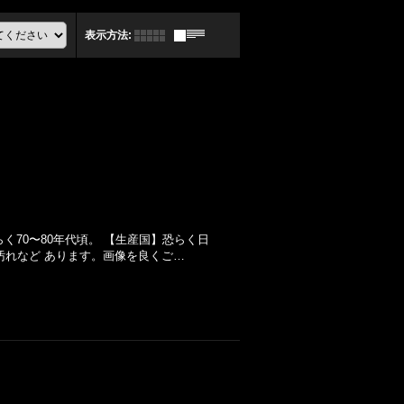
表示方法
:
恐らく70〜80年代頃。 【生産国】恐らく日
汚れなど あります。画像を良くご…