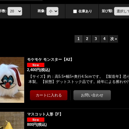
示数
:
画像
:
並び順
:
在庫あり
1
2
3
4
次
»
モケモケ モンスター【A2】
2,400円
(税込)
【サイズ】約：高5.5×幅5×奥行4.5cmです。 【製造年】
本製。 【状態】デットストック品です。経年による擦れや
マスコット人形【F】
800円
(税込)