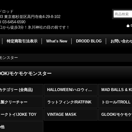
/ドロッド
003 東京都杉並区高円寺南4-29-8-102
 03-6454-6590
口から徒歩3分！氷川神社の目の前です！
特定商取引法表示
What's New
DRODD BLOG
お問い合わ
ケモンスター
OOK/モケモケモンスター
カテゴリー (全商品)
HALLOWEEN/ハロウィン物
ム製クリーチャー
ラットフィンク/RATFINK
トロール/TROLL
ークトイ/JOKE TOY
VINTAGE MASK
の他