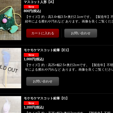
マスコット人形【A】
800円
(税込)
【サイズ】約：高3.4×幅3.5×奥行2.1cmです。 【製造
経年による擦れや汚れなど あります。画像を良くご覧くだ
モケモケマスコット鉛筆【E1】
1,000円
(税込)
【サイズ】約：高25×幅2.5×奥行2cmです。 【製造年】
年による擦れや汚れなど あります。画像を良くご覧くださ
モケモケマスコット鉛筆【I1】
1,200円
(税込)