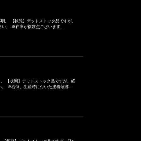
年】不明。 【状態】デットストック品ですが、
さい。 ※在庫が複数点ございます…
不明。 【状態】デットストック品ですが、経
い。 ※右側、生産時に付いた接着剤跡…