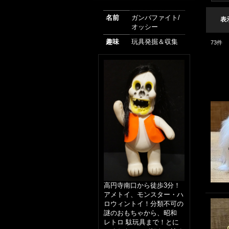
名前
ガンバファイト/
表
オッシー
趣味
玩具発掘＆収集
73
件
高円寺南口から徒歩3分！
アメトイ、モンスター・ハ
ロウィントイ！分類不可の
謎のおもちゃから、昭和
レトロ 駄玩具まで！とに