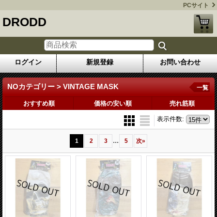
PCサイト
DRODD
ログイン
新規登録
お問い合わせ
NOカテゴリー > VINTAGE MASK
一覧
おすすめ順
価格の安い順
売れ筋順
表示件数
:
...
1
2
3
5
次
»