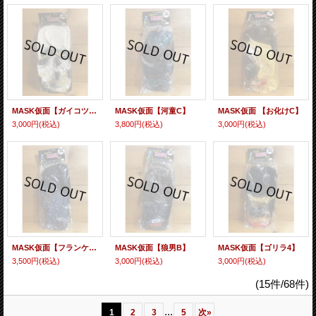
MASK仮面【ガイコツC】
MASK仮面【河童C】
MASK仮面 【お化けC】
3,000円
(税込)
3,800円
(税込)
3,000円
(税込)
MASK仮面【フランケンシュタインB】
MASK仮面【狼男B】
MASK仮面【ゴリラ4】
3,500円
(税込)
3,000円
(税込)
3,000円
(税込)
(15件/68件)
...
1
2
3
5
次
»