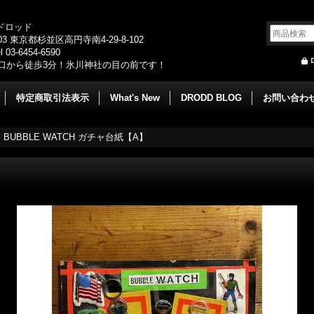
/ドロッド
003 東京都杉並区高円寺南4-29-8-102
 03-6454-6590
口から徒歩3分！氷川神社の目の前です！
特定商取引法表示
What's New
DRODD BLOG
お問い合わ
>
BUBBLE WATCH ガチャ台紙【A】
】