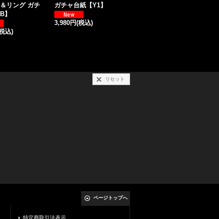
＆リング ガチ
ガチャ台紙【Y1】
ガチャ台紙【37】
S
B】
【
3,980円
(税込)
3,800円
(税込)
(税込)
4
リセット
ページトップへ
特定商取引法表示