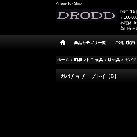
Vintage Toy Shop
DRODD
〒166-0
不定休 Tel
高円寺南
商品カテゴリ一覧
ご利用案内
ホーム
>
昭和レトロ 玩具
>
駄玩具
>
ガバチ
ガバチョ チープトイ【B】