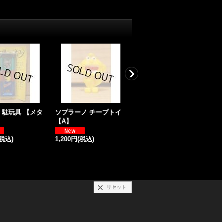
 駄玩具 【メタ
ソプラーノ チープトイ
ソプラーノ チープトイ
【A】
【D】
(税込)
1,200円
(税込)
1,500円
(税込)
1
リセット