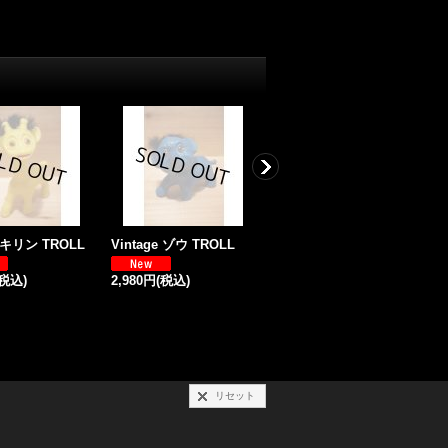
e キリン TROLL
Vintage ゾウ TROLL
Lucky Shnooks Troll
【A】
(税込)
2,980円
(税込)
1
3,800円
(税込)
リセット