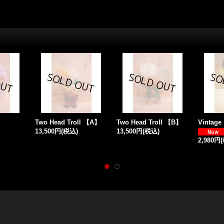
Two Head Troll 【A】
Two Head Troll 【B】
Vintag
13,500円
(税込)
13,500円
(税込)
2,980円