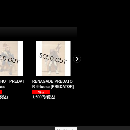
HOT PREDAT
RENAGADE PREDATO
79 ALIEN ポスター付
P
ose
R ※loose
[
PREDATOR
]
[
ALIEN
]
E
(税込)
1,500円
(税込)
88,000円
(税込)
4