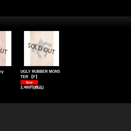
my
UGLY RUBBER MONS
TER 【F】
2,480円
(税込)