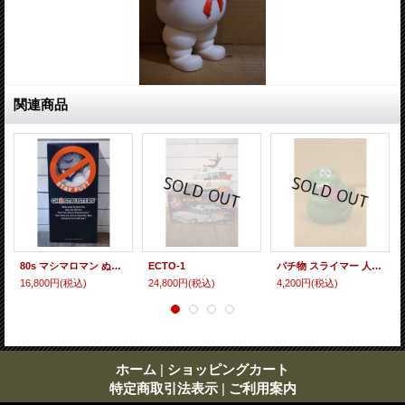
関連商品
80s マシマロマン ぬいぐるみ 【箱付き】
ECTO-1
パチ物 スライマー 人形【A】
16,800円
(税込)
24,800円
(税込)
4,200円
(税込)
ホーム
|
ショッピングカート
特定商取引法表示
|
ご利用案内