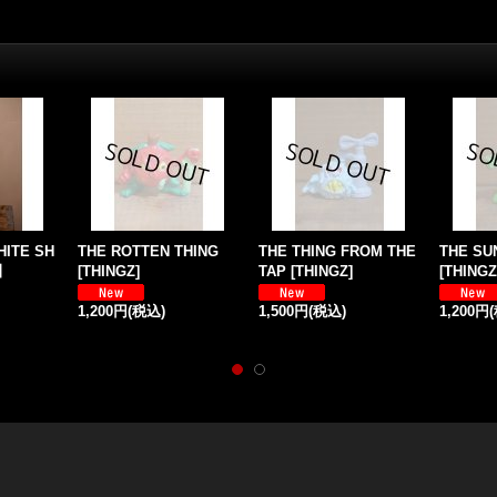
HITE SH
THE ROTTEN THING
THE THING FROM THE
THE SU
】
[
THINGZ
]
TAP
[
THINGZ
]
[
THINGZ
1,200円
(税込)
1,500円
(税込)
1,200円