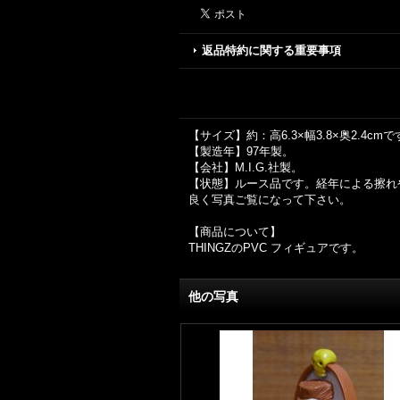
返品特約に関する重要事項
【サイズ】約：高6.3×幅3.8×奥2.4cm
【製造年】97年製。
【会社】M.I.G.社製。
【状態】ルース品です。経年による擦れ
良く写真ご覧になって下さい。
【商品について】
THINGZのPVC フィギュアです。
他の写真