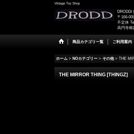
Vintage Toy Shop
DRODD
〒166-0
不定休 Tel
高円寺南
商品カテゴリ一覧
ご利用案内
ホーム
>
NOカテゴリー
>
その他
>
THE MI
THE MIRROR THING
[
THINGZ
]