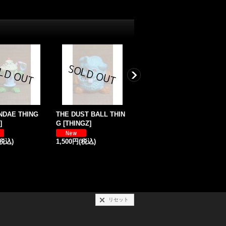
NDAE THING
THE DUST BALL THIN
THE HANGER THING
T
]
G
[
THINGZ
]
[
THINGZ
]
M
[
(税込)
1,500円
(税込)
1,500円
(税込)
1
リセット