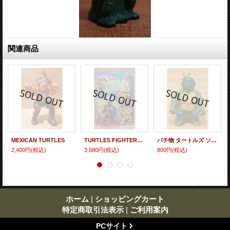
関連商品
MEXICAN TURTLES
TURTLES FIGHTERS 【A】
パチ物 タートルズ ソフビ キーホルダー
2,400円
(税込)
3,680円
(税込)
800円
(税込)
ホーム
|
ショッピングカート
特定商取引法表示
|
ご利用案内
PCサイト