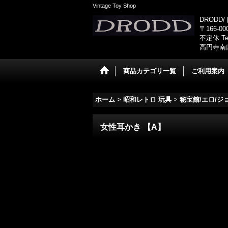
Vintage Toy Shop
DRODD
〒166-0
不定休 Tel
高円寺南
商品カテゴリ一覧
ご利用案内
ホーム
>
昭和レトロ 玩具
>
秘宝館/エロ/ジ
女性耳かき 【A】