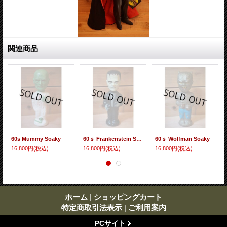
関連商品
60s Mummy Soaky
60ｓ Frankenstein Soaky
60ｓ Wolfman Soaky
16,800円
(税込)
16,800円
(税込)
16,800円
(税込)
ホーム
|
ショッピングカート
特定商取引法表示
|
ご利用案内
PCサイト