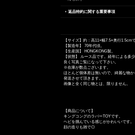
返品特約に関する重要事項
【サイズ】約：高11×幅7.5×奥行1.5cm
【製造年】 70年代頃。
【生産国】 HONGKONG製。
【状態】 ルース品です。経年による多
良く写真ご覧になって下さい。
※在庫が数点ございます。
ほとんど個体差は無いので、綺麗な物か
発送させて頂きます。
画像と全く同じ物とは、限りません。
【商品について】
キングコングのラバーTOYです。
ヘビを掴んでいる感じがかわいいです。
顔の造りも雑で◎