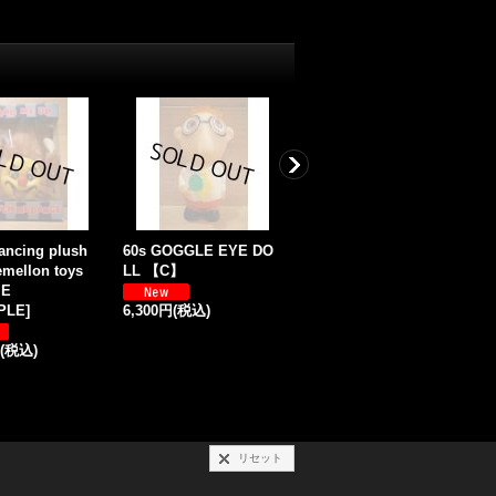
ncing plush
60s GOGGLE EYE DO
GOGGLE EYE DOLL
H
mellon toys
LL 【C】
D
IE
7,800円
(税込)
PLE
]
6,300円
(税込)
7
(税込)
リセット