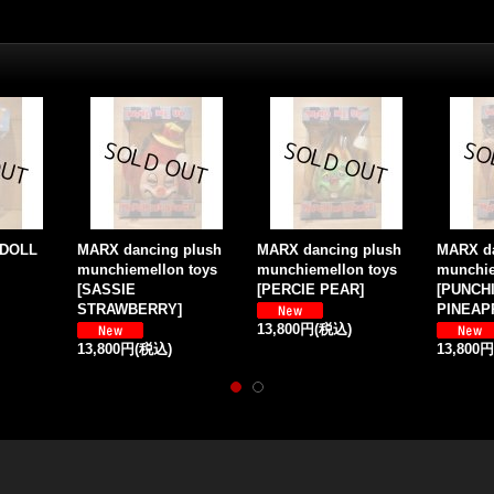
 DOLL
MARX dancing plush
MARX dancing plush
MARX da
munchiemellon toys
munchiemellon toys
munchie
[
SASSIE
[
PERCIE PEAR
]
[
PUNCH
STRAWBERRY
]
PINEAP
13,800円
(税込)
13,800円
(税込)
13,800円