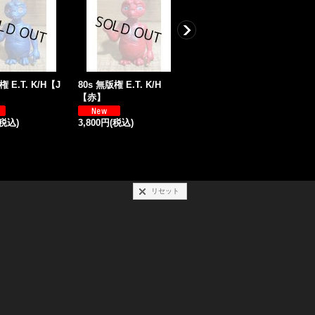
権 E.T. K/H【J
80s 無版権 E.T. K/H
80s 無版権 E.T. K/H【F
E
【赤】
3】
[
(税込)
3,800円
(税込)
2,400円
(税込)
8
リセット