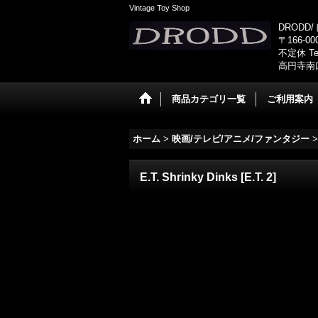
Vintage Toy Shop
DRODD
〒166-0
不定休 Tel
高円寺南
商品カテゴリ一覧
ご利用案内
ホーム
>
映画/テレビ/アニメ/ファンタジー
>
E.T. Shrinky Dinks
[
E.T. 2
]