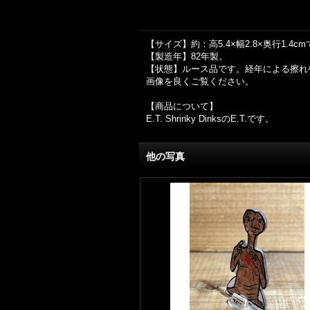
【サイズ】約：高5.4×幅2.8×奥行1.4c
【製造年】82年製。
【状態】ルース品です。経年による擦れ
画像を良くご覧ください。
【商品について】
E.T. Shrinky DinksのE.T.です。
他の写真