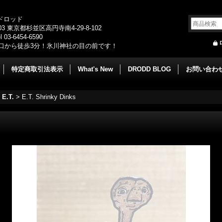
/ドロッド
003 東京都杉並区高円寺南4-29-8-102
 03-6454-6590
口から徒歩3分！氷川神社の目の前です！
特定商取引法表示
What's New
DRODD BLOG
お問い合わ
E.T.
>
E.T. Shrinky Dinks