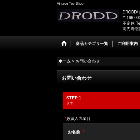
Vintage Toy Shop
DRODD
〒166-0
不定休 Tel
高円寺南
商品カテゴリ一覧
ご利用案内
ホーム
>
お問い合わせ
お問い合わせ
STEP 1
入力
*
必須入力項目
お名前
*