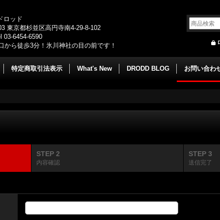
/ドロッド
003 東京都杉並区高円寺南4-29-8-102
 03-6454-6590
口から徒歩3分！氷川神社の目の前です！
特定商取引法表示
What's New
DRODD BLOG
お問い合わ
STEP 2
STEP 3
内容確認
送信完了